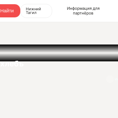
Информация для
Нижний
Тагил
партнёров
-хлебъ
И